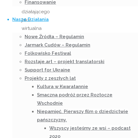
Finansowanie
dziś
działającego
Nasze Działania
jako
wirtualna
Galeria
Nowe Źródła – Regulamin
Rzeczy i
Jarmark Cudów – Regulamin
Wydarzeń
Folkowisko Festiwal
Rozmaitych
Rozstaje.art – projekt translatorski
– Bazar
Support for Ukraine
Sztuki.
Projekty z zeszłych lat
Sanok
Kultura w Kwaratannie
stał się
Smaczna podróż przez Roztocze
miejscem,
Wschodnie
gdzie
Niepamięć. Pierwszy film o dziedzictwie
po
pańszczyzny.
studiach
Wszyscy jesteśmy ze wsi – podcast
i
2020