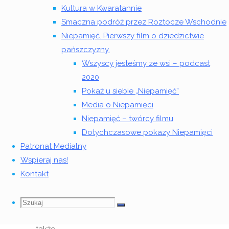
Kultura w Kwaratannie
–
Smaczna podróż przez Roztocze Wschodnie
Niepamięć. Pierwszy film o dziedzictwie
wariacja
pańszczyzny.
na
Wszyscy jesteśmy ze wsi – podcast
2020
temat
Pokaż u siebie „Niepamięć”
Media o Niepamięci
Angela
Niepamięć – twórcy filmu
Gaber
Dotychczasowe pokazy Niepamięci
to
Patronat Medialny
artystka,
Wspieraj nas!
która nie
Kontakt
tylko
śpiewa,
Szukaj
Szukaj:
Szukaj
ale
także