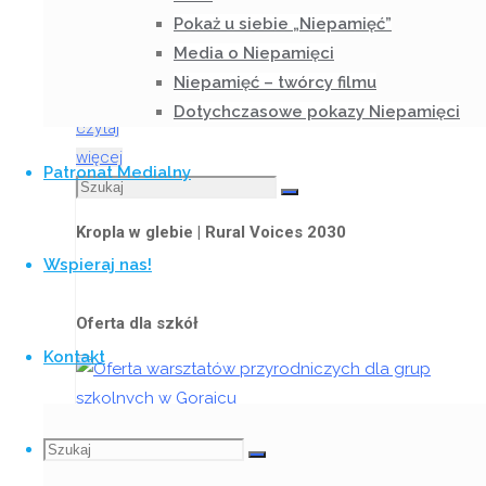
podróżach
Pokaż u siebie „Niepamięć”
rozpoczęła
Media o Niepamięci
swoje …
Niepamięć – twórcy filmu
Dotychczasowe pokazy Niepamięci
czytaj
"Аngela
więcej
Patronat Medialny
Szukaj:
Gaber
Szukaj
–
Kropla w glebie | Rural Voices 2030
wariacja
Wspieraj nas!
na
temat"
Oferta dla szkół
Kontakt
Szukaj
Szukaj:
Szukaj