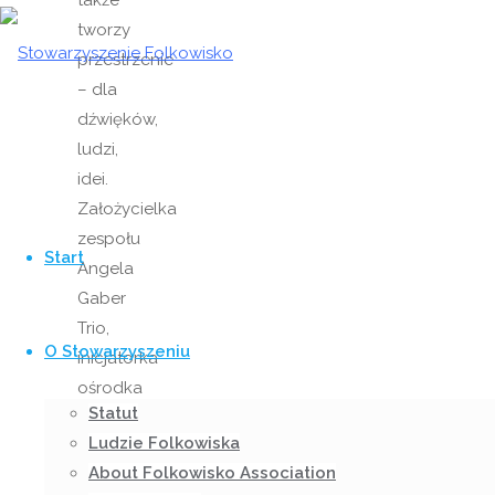
tworzy
przestrzenie
– dla
dźwięków,
ludzi,
idei.
Założycielka
Przejdź
zespołu
do
Start
Angela
treści
Gaber
Trio,
O Stowarzyszeniu
inicjatorka
ośrodka
Statut
kulturalnego
Ludzie Folkowiska
Bazar
About Folkowisko Association
Sztuki,