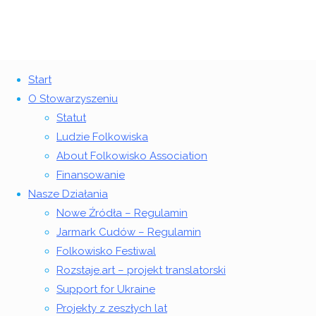
Start
Powrót
©2018 Stowarzyszenie Folkowisko
O Stowarzyszeniu
Tag:
Angela Gaber
na
Statut
górę
Ludzie Folkowiska
Strona
Wpisy
2
About Folkowisko Association
główna
otagowane
kwietnia
Finansowanie
"Angela
2014
4
Nasze Działania
Gaber"
maja
Nowe Źródła – Regulamin
2025
Jarmark Cudów – Regulamin
Folkowisko Festiwal
Аngela
Rozstaje.art – projekt translatorski
Support for Ukraine
Gaber
Projekty z zeszłych lat