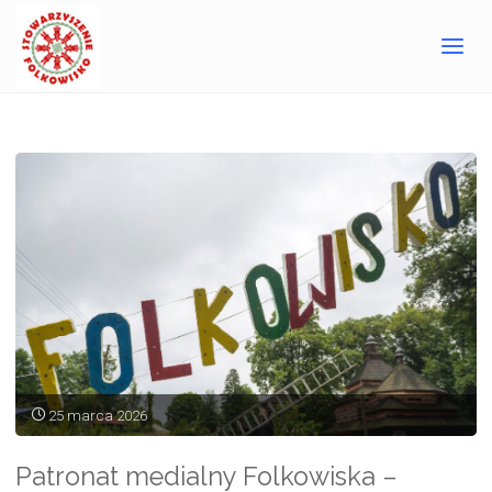
regionie
Strona
Archiwum dla kategorii „Wydarzenia w regionie"
główna
25 marca 2026
Patronat medialny Folkowiska –