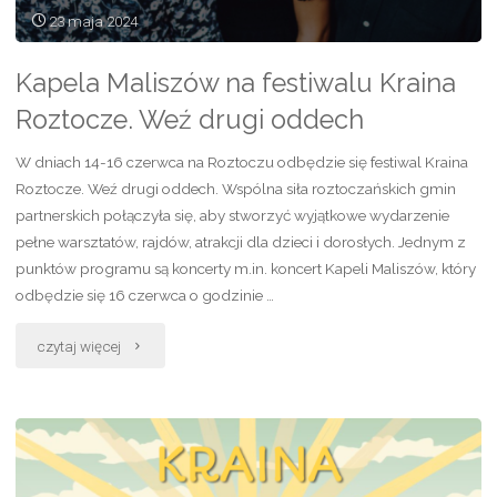
23 maja 2024
Kapela Maliszów na festiwalu Kraina
Roztocze. Weź drugi oddech
W dniach 14-16 czerwca na Roztoczu odbędzie się festiwal Kraina
Roztocze. Weź drugi oddech. Wspólna siła roztoczańskich gmin
partnerskich połączyła się, aby stworzyć wyjątkowe wydarzenie
pełne warsztatów, rajdów, atrakcji dla dzieci i dorosłych. Jednym z
punktów programu są koncerty m.in. koncert Kapeli Maliszów, który
odbędzie się 16 czerwca o godzinie …
"Kapela
czytaj więcej
Maliszów
na
festiwalu