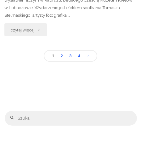
wystawienniczym w Radrużu, będącego częścią Muzeum Kresów
w Lubaczowie. Wydarzenie jest efektem spotkania Tomasza
Stelmaskiego, artysty fotografika …
"Zaproszenie
czytaj więcej
na
wernisaż
1
2
3
4
Stronicowanie
fotografii
przydrożnych
wpisów
kamiennych
krzyży
Sz
bruśnieńskich
Szukaj
w