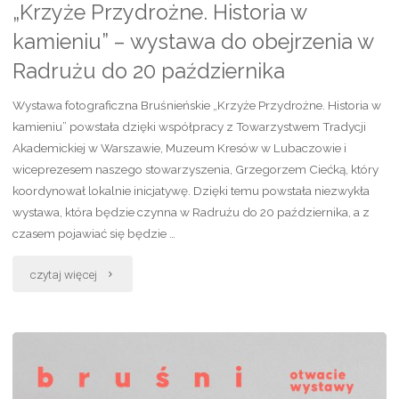
„Krzyże Przydrożne. Historia w
okolicę
kamieniu” – wystawa do obejrzenia w
przejścia
Radrużu do 20 października
granicznego"
Wystawa fotograficzna Bruśnieńskie „Krzyże Przydrożne. Historia w
kamieniu” powstała dzięki współpracy z Towarzystwem Tradycji
Akademickiej w Warszawie, Muzeum Kresów w Lubaczowie i
wiceprezesem naszego stowarzyszenia, Grzegorzem Ciećką, który
koordynował lokalnie inicjatywę. Dzięki temu powstała niezwykła
wystawa, która będzie czynna w Radrużu do 20 października, a z
czasem pojawiać się będzie …
"„Krzyże
czytaj więcej
Przydrożne.
Historia
w