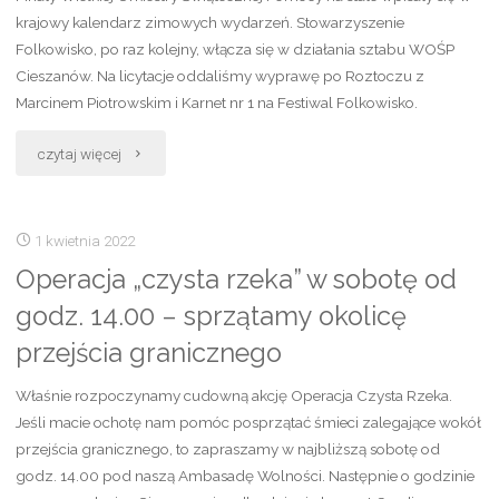
krajowy kalendarz zimowych wydarzeń. Stowarzyszenie
Folkowisko, po raz kolejny, włącza się w działania sztabu WOŚP
Cieszanów. Na licytacje oddaliśmy wyprawę po Roztoczu z
Marcinem Piotrowskim i Karnet nr 1 na Festiwal Folkowisko.
"WOŚP
czytaj więcej
w
1 kwietnia 2022
Chutorze
Operacja „czysta rzeka” w sobotę od
Gorajec"
godz. 14.00 – sprzątamy okolicę
przejścia granicznego
Właśnie rozpoczynamy cudowną akcję Operacja Czysta Rzeka.
Jeśli macie ochotę nam pomóc posprzątać śmieci zalegające wokół
przejścia granicznego, to zapraszamy w najbliższą sobotę od
godz. 14.00 pod naszą Ambasadę Wolności. Następnie o godzinie