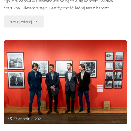
19:00 w cerkwi w Cieszanowie odbędzie się koncert Gordiya
Starukha. Biletem wstępu jest żywność, której teraz bardzo …
"Operacja
czytaj więcej
„czysta
rzeka”
w
sobotę
od
godz.
14.00
–
27 września 2021
sprzątamy