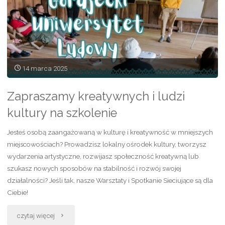
wsparcia
dla
wydarzeń,
14 marca 2025
publikacji
Zapraszamy kreatywnych i ludzi
i
kultury na szkolenie
inicjatyw
Jesteś osobą zaangażowaną w kulturę i kreatywność w mniejszych
kulturalnych"
miejscowościach? Prowadzisz lokalny ośrodek kultury, tworzysz
wydarzenia artystyczne, rozwijasz społeczność kreatywną lub
szukasz nowych sposobów na stabilność i rozwój swojej
działalności? Jeśli tak, nasze Warsztaty i Spotkanie Sieciujące są dla
Ciebie!
"Zapraszamy
czytaj więcej