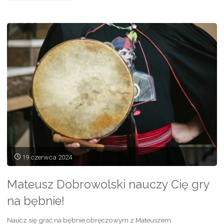
kreatywnych
i
ludzi
kultury
na
szkolenie"
19 czerwca 2024
Mateusz Dobrowolski nauczy Cię gry
na bębnie!
Naucz się grać na bębnie obręczowym z Mateuszem