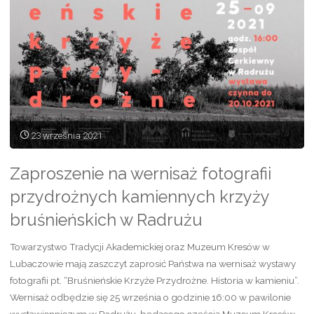
kamieniu”
–
wystawa
do
obejrzenia
23 września 2021
w
Zaproszenie na wernisaż fotografii
Radrużu
przydrożnych kamiennych krzyży
do
bruśnieńskich w Radrużu
20
Towarzystwo Tradycji Akademickiej oraz Muzeum Kresów w
Lubaczowie mają zaszczyt zaprosić Państwa na wernisaż wystawy
października"
fotografii pt. “Bruśnieńskie Krzyże Przydrożne. Historia w kamieniu”.
Wernisaż odbędzie się 25 września o godzinie 16:00 w pawilonie