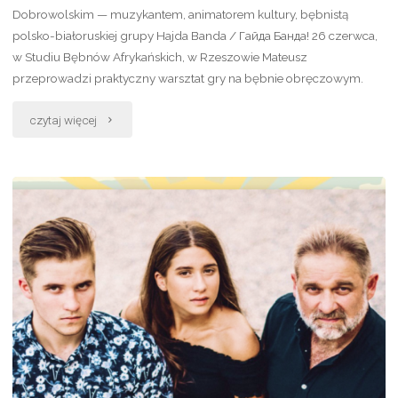
Dobrowolskim — muzykantem, animatorem kultury, bębnistą
polsko-białoruskiej grupy Hajda Banda / Гайда Банда! 26 czerwca,
w Studiu Bębnów Afrykańskich, w Rzeszowie Mateusz
przeprowadzi praktyczny warsztat gry na bębnie obręczowym.
"Mateusz
czytaj więcej
Dobrowolski
nauczy
Cię
gry
na
bębnie!"