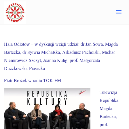
Strona
Media o Niepamięci
główna
Hala Odlotów – w dyskusji wzięli udział: dr Jan Sowa, Magda
Bartecka, dr Sylwia Michalska, Arkadiusz Pacholski, Michał
Niemirowicz-Szczyt, Joanna Kulig, prof. Małgorzata
Duczkowska-Piasecka
Piotr Brożek w radiu TOK FM
Telewizja
Republika:
Magda
Bartecka,
prof.