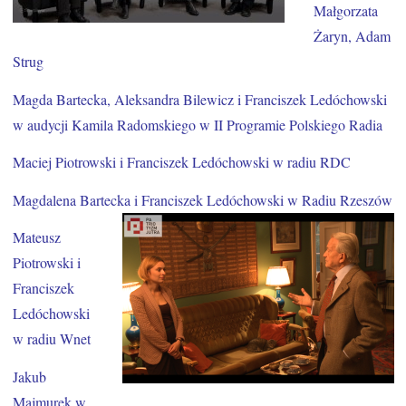
Małgorzata
Żaryn, Adam
Strug
Magda Bartecka, Aleksandra Bilewicz i Franciszek Ledóchowski
w audycji Kamila Radomskiego w II Programie Polskiego Radia
Maciej Piotrowski i Franciszek Ledóchowski w radiu RDC
Magdalena Bartecka i Franciszek Ledóchowski w Radiu Rzeszów
Mateusz
Piotrowski i
Franciszek
Ledóchowski
w radiu Wnet
Jakub
Majmurek w