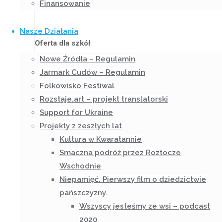
Kropla w glebie | Rural Voices 2030
Finansowanie
Nasze Działania
Oferta dla szkół
Nowe Źródła – Regulamin
Jarmark Cudów – Regulamin
Folkowisko Festiwal
Rozstaje.art – projekt translatorski
Support for Ukraine
Projekty z zeszłych lat
Kultura w Kwaratannie
Smaczna podróż przez Roztocze
Wschodnie
Niepamięć. Pierwszy film o dziedzictwie
pańszczyzny.
Wspieramy lokalnych artystów
Wszyscy jesteśmy ze wsi – podcast
2020