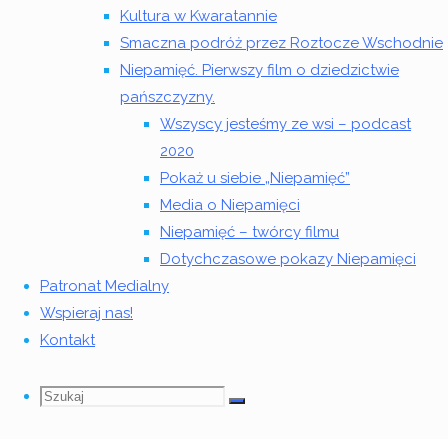
Kultura w Kwaratannie
masz
Smaczna podróż przez Roztocze Wschodnie
jakieś
Niepamięć. Pierwszy film o dziedzictwie
pytania
pańszczyzny.
do nas,
Wszyscy jesteśmy ze wsi – podcast
lub
2020
preferencje,
Pokaż u siebie „Niepamięć”
na który
Media o Niepamięci
projekt
Niepamięć – twórcy filmu
powinny
Dotychczasowe pokazy Niepamięci
zostać
Patronat Medialny
przeznaczone
Wspieraj nas!
Twoje
Kontakt
pieniądze
– napisz
Szukaj
Szukaj:
nam na
Szukaj
stowarzyszeniefolkowisko@gmail.com