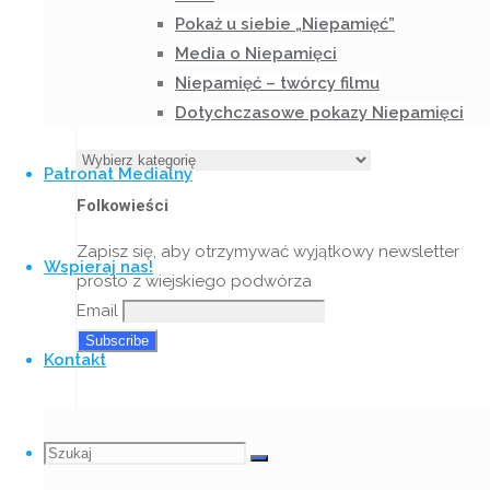
Pokaż u siebie „Niepamięć”
Media o Niepamięci
Niepamięć – twórcy filmu
Dotychczasowe pokazy Niepamięci
Nasze Działania
Nasze
Patronat Medialny
Działania
Folkowieści
Zapisz się, aby otrzymywać wyjątkowy newsletter
Wspieraj nas!
prosto z wiejskiego podwórza
Email
Kontakt
Nasza siedziba – Chutor Gorajec
Szukaj
Szukaj:
Szukaj