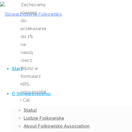
Zachęcamy
również
do
przekazania
do 1%
na
naszą
Przejdź
rzecz.
do
Wpisz w
Start
treści
formularz
KRS:
0000201268
O Stowarzyszeniu
i Cel:
Folkowisko.
Statut
Ludzie Folkowiska
Szukaj:
Szukaj
About Folkowisko Association