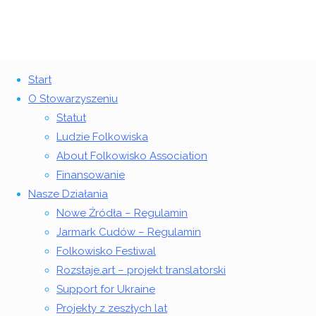
Start
Powrót
©2018 Stowarzyszenie Folkowisko
O Stowarzyszeniu
Fanipay dziękujemy
na
Statut
górę
Ludzie Folkowiska
Strona
Fanipay
About Folkowisko Association
Serdecznie
główna
dziękujemy
Finansowanie
dziękujemy
Nasze Działania
Ci za
Nowe Źródła – Regulamin
darowiznę
Jarmark Cudów – Regulamin
dla
Folkowisko Festiwal
Stowarzyszenia
Rozstaje.art – projekt translatorski
Folkowisko!
Support for Ukraine
Projekty z zeszłych lat
Jeśli