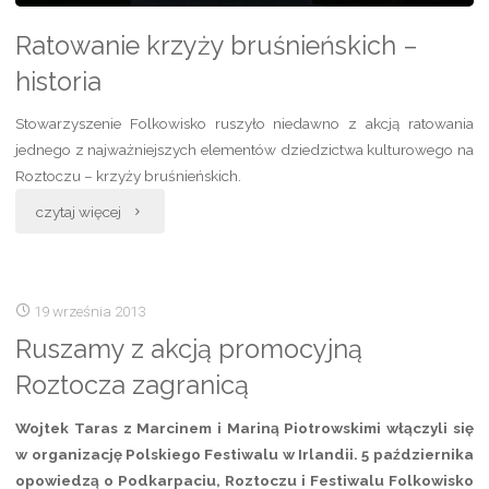
Ratowanie krzyży bruśnieńskich –
historia
Stowarzyszenie Folkowisko ruszyło niedawno z akcją ratowania
jednego z najważniejszych elementów dziedzictwa kulturowego na
Roztoczu – krzyży bruśnieńskich.
„Ratowanie
czytaj więcej
krzyży
bruśnieńskich
19 września 2013
–
Ruszamy z akcją promocyjną
Roztocza zagranicą
historia”
Wojtek Taras z Marcinem i Mariną Piotrowskimi włączyli się
w organizację Polskiego Festiwalu w Irlandii. 5 października
opowiedzą o Podkarpaciu, Roztoczu i Festiwalu Folkowisko