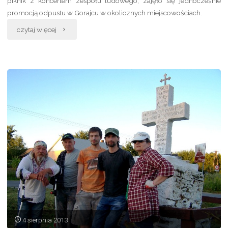
piknik z koncertem zespołu ludowego, zajęło się jednocześnie
promocją odpustu w Gorajcu w okolicznych miejscowościach.
„Dzień
czytaj więcej
Gorajca
2013”
4 sierpnia 2013