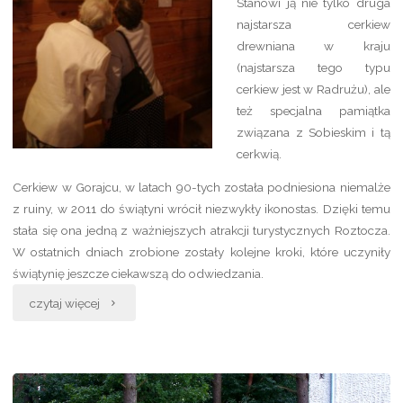
Stanowi ją nie tylko druga
najstarsza cerkiew
drewniana w kraju
(najstarsza tego typu
cerkiew jest w Radrużu), ale
też specjalna pamiątka
związana z Sobieskim i tą
cerkwią.
Cerkiew w Gorajcu, w latach 90-tych została podniesiona niemalże
z ruiny, w 2011 do świątyni wrócił niezwykły ikonostas. Dzięki temu
stała się ona jedną z ważniejszych atrakcji turystycznych Roztocza.
W ostatnich dniach zrobione zostały kolejne kroki, które uczyniły
świątynię jeszcze ciekawszą do odwiedzania.
„W
czytaj więcej
Gorajcu
pojawiło