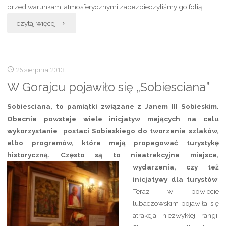
przed warunkami atmosferycznymi zabezpieczyliśmy go folią.
„Ktoś
czytaj więcej
musi
ratować
26 sierpnia 2013
przydrożne
W Gorajcu pojawiło się „Sobiesciana”
bruśnieńskie
Sobiesciana, to pamiątki związane z Janem III Sobieskim.
Obecnie powstaje wiele inicjatyw mających na celu
figury”
wykorzystanie postaci Sobieskiego do tworzenia szlaków,
albo programów, które mają propagować turystykę
historyczną. Często są to nieatrakcyjne
miejsca,
wydarzenia, czy też
inicjatywy
dla turystów
.
Teraz w powiecie
lubaczowskim pojawiła się
atrakcja niezwykłej rangi.