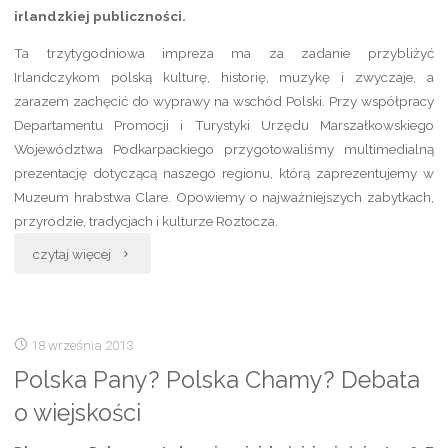
irlandzkiej publiczności.
Ta trzytygodniowa impreza ma za zadanie przybliżyć
Irlandczykom polską kulturę, historię, muzykę i zwyczaje, a
zarazem zachęcić do wyprawy na wschód Polski. Przy współpracy
Departamentu Promocji i Turystyki Urzędu Marszałkowskiego
Województwa Podkarpackiego przygotowaliśmy multimedialną
prezentację dotyczącą naszego regionu, którą zaprezentujemy w
Muzeum hrabstwa Clare. Opowiemy o najważniejszych zabytkach,
przyrodzie, tradycjach i kulturze Roztocza.
„Ruszamy
czytaj więcej
z
akcją
18 września 2013
promocyjną
Polska Pany? Polska Chamy? Debata
o wiejskości
Roztocza