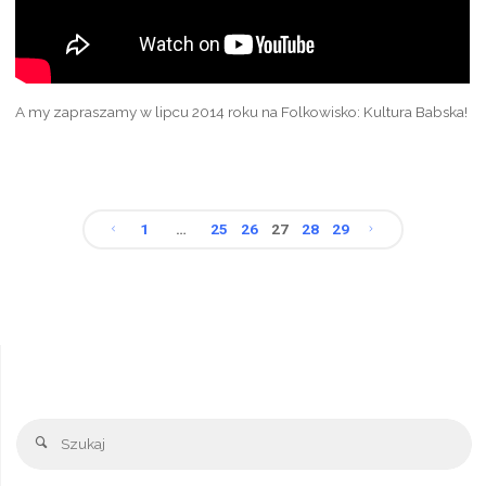
A my zapraszamy w lipcu 2014 roku na Folkowisko: Kultura Babska!
1
…
25
26
27
28
29
Stronicowanie
wpisów
Sz
Szukaj