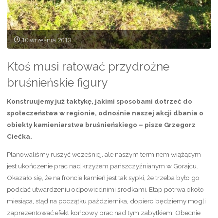
10 września 2013
Ktoś musi ratować przydrożne
bruśnieńskie figury
Konstruujemy już taktykę, jakimi sposobami dotrzeć do
społeczeństwa w regionie, odnośnie naszej akcji dbania o
obiekty kamieniarstwa bruśnieńskiego – pisze Grzegorz
Ciećka.
Planowaliśmy ruszyć wcześniej, ale naszym terminem wiążącym
jest ukończenie prac nad krzyżem pańszczyźnianym w Gorajcu.
Okazało się, że na froncie kamień jest tak sypki, że trzeba było go
poddać utwardzeniu odpowiednimi środkami. Etap potrwa około
miesiąca, stąd na początku października, dopiero będziemy mogli
zaprezentować efekt końcowy prac nad tym zabytkiem. Obecnie