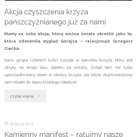
Akcja czyszczenia krzyża
pańszczyźnianego już za nami
Mamy za sobą akcję, którą można śmiało określić jako tę,
która odmieniła wygląd Gorajca – relacjonuje Grzegorz
Ciećka.
Rano grupa czterech ludzi ruszyła w kierunku krzyża, który jest
ukryty na skraju lasu daleko za wioską. Został tam nie tylko
uporządkowany teren w okolicy krzyża, ale także doprowadzono
sam obiekt do stanu bliskiego ideałowi.
„Akcja
czytaj więcej
czyszczenia
krzyża
30 lipca 2013
pańszczyźnianego
Kamienny manifest – ratujmy nasze