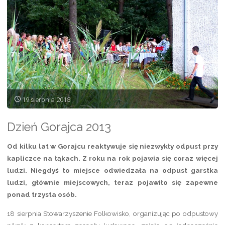
się
„Sobiesciana””
19 sierpnia 2013
Dzień Gorajca 2013
Od kilku lat w Gorajcu reaktywuje się niezwykły odpust przy
kapliczce na łąkach. Z roku na rok pojawia się coraz więcej
ludzi. Niegdyś to miejsce odwiedzała na odpust garstka
ludzi, głównie miejscowych, teraz pojawiło się zapewne
ponad trzysta osób.
18 sierpnia Stowarzyszenie Folkowisko, organizując po odpustowy