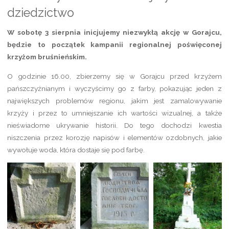
dziedzictwo
już
W sobotę 3 sierpnia inicjujemy niezwykłą akcję w Gorajcu,
za
będzie to początek kampanii regionalnej poświęconej
nami”
krzyżom bruśnieńskim.
O godzinie 16.00, zbierzemy się w Gorajcu przed krzyżem
pańszczyźnianym i wyczyścimy go z farby, pokazując jeden z
największych problemów regionu, jakim jest zamalowywanie
krzyży i przez to umniejszanie ich wartości wizualnej, a także
nieświadome ukrywanie historii. Do tego dochodzi kwestia
niszczenia przez korozję napisów i elementów ozdobnych, jakie
wywołuje woda, która dostaje się pod farbę.