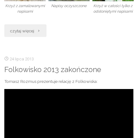
Krzyż z zamalowanymi
Napisy oczyszczone
Krzyż w całości tylko z
napisami
odsłoniętymi napisami
„Kamienny
czytaj więcej
manifest
–
24 lipca 2013
ratujmy
Folkowisko 2013 zakończone
nasze
Tomasz Rozmus prezentuje relację z Folkowiska:
dziedzictwo”