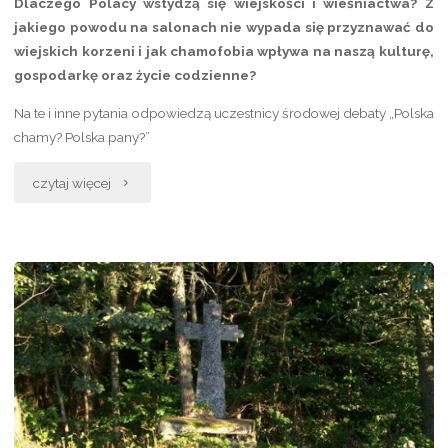
Dlaczego Polacy wstydzą się wiejskości i wieśniactwa? Z
zagranicą”
jakiego powodu na salonach nie wypada się przyznawać do
wiejskich korzeni i jak chamofobia wpływa na naszą kulturę,
gospodarkę oraz życie codzienne?
Na te i inne pytania odpowiedzą uczestnicy środowej debaty „Polska
chamy? Polska pany?”
„Polska
czytaj więcej
Pany?
Polska
Chamy?
Debata
o
wiejskości”