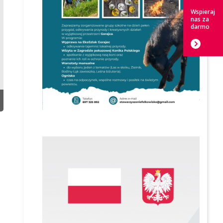
Wspieraj
nas za
darmo