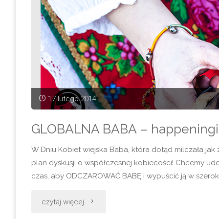
17 lutego 2014
GLOBALNA BABA – happeningi
W Dniu Kobiet wiejska Baba, która dotąd milczała jak
plan dyskusji o współczesnej kobiecości! Chcemy udowo
czas, aby ODCZAROWAĆ BABĘ i wypuścić ją w szeroki ś
"GLOBALNA
czytaj więcej