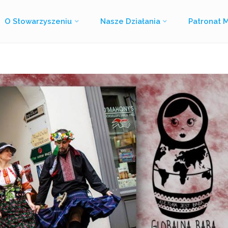
O Stowarzyszeniu
Nasze Działania
Patronat 
Strona
Wpisy otagowane "Globalna Baba"
główna