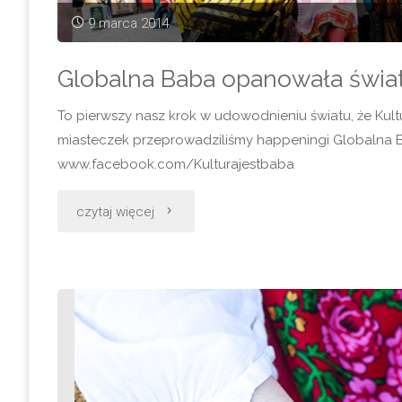
9 marca 2014
Globalna Baba opanowała świat
To pierwszy nasz krok w udowodnieniu światu, że Kultur
miasteczek przeprowadziliśmy happeningi Globalna 
www.facebook.com/Kulturajestbaba
"Globalna
czytaj więcej
Baba
opanowała
świat!"