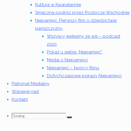
Co
podsumowanie
Kultura w Kwaratannie
działo
Smaczna podróż przez Roztocze Wschodnie
się w
Niepamięć. Pierwszy film o dziedzictwie
naszym
pańszczyzny.
Stowarzyszeniu
Wszyscy jesteśmy ze wsi – podcast
w
2020
zeszłym
Pokaż u siebie „Niepamięć”
roku –
Media o Niepamięci
poniżej
Niepamięć – twórcy filmu
krótkie
Dotychczasowe pokazy Niepamięci
sprawozdanie
Patronat Medialny
z
Wspieraj nas!
naszych
Kontakt
działań.
Szukaj
Szukaj:
Szukaj
Styczeń