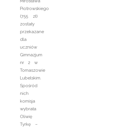
Mirosława
Piotrowskiego
(755 zł)
zostały
przekazane
dla
uczniów
Gimnazjum
nr 2 w
Tomaszowie
Lubelskim.
Spośród
nich
komisja
wybrała
Oliwię
Tyrkę –