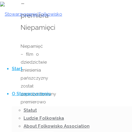
–
premiera
Niepamięci
Niepamięć
– film o
Przejdź
dziedzictwie
do
Start
zniesienia
treści
pańszczyzny
został
O Stowarzyszeniu
zaprezentowany
premierowo
w
Statut
styczniu
Ludzie Folkowiska
2015 w
About Folkowisko Association