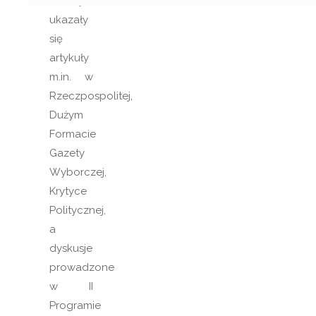
z tym
ukazały
się
artykuły
m.in. w
Rzeczpospolitej,
Dużym
Formacie
Gazety
Wyborczej,
Krytyce
Politycznej,
a
dyskusje
prowadzone
w II
Programie