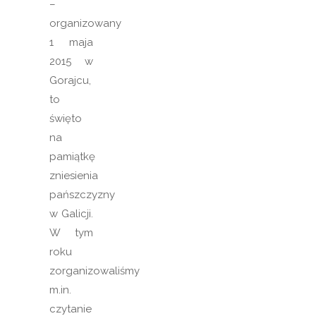
–
organizowany
1 maja
2015 w
Gorajcu,
to
święto
na
pamiątkę
zniesienia
pańszczyzny
w Galicji.
W tym
roku
zorganizowaliśmy
m.in.
czytanie