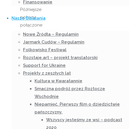
Warszawie.
Finansowanie
Późniejsze
pokazy,
Nasze Działania
połączone
z
Nowe Źródła – Regulamin
dyskusjami
Jarmark Cudów – Regulamin
na
Folkowisko Festiwal
temat
Rozstaje.art – projekt translatorski
filmu i
Support for Ukraine
dziedzictwa
Projekty z zeszłych lat
pańszczyzny,
Kultura w Kwaratannie
odbyły
Smaczna podróż przez Roztocze
się m.in.
Wschodnie
w
Niepamięć. Pierwszy film o dziedzictwie
Gdańsku
pańszczyzny.
(All
Wszyscy jesteśmy ze wsi – podcast
About
2020