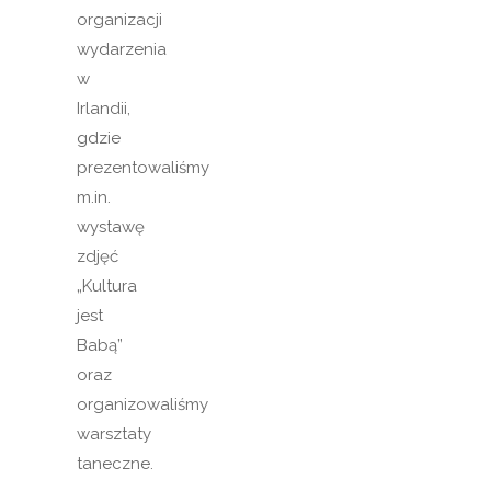
organizacji
wydarzenia
w
Irlandii,
gdzie
prezentowaliśmy
m.in.
wystawę
zdjęć
„Kultura
jest
Babą”
oraz
organizowaliśmy
warsztaty
taneczne.