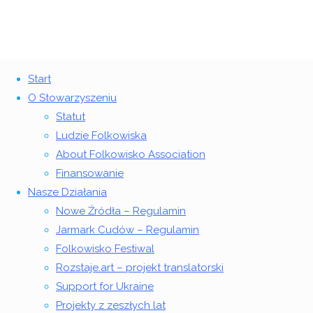
Prowadzimy akcję „Wiejscy Bohaterowie”
Start
Seans filmowy w tle Wiejskich Bohaterów
O Stowarzyszeniu
2015 w naszym Stowarzyszeniu
Statut
Powrót
©2018 Stowarzyszenie Folkowisko
Ludzie Folkowiska
– podsumowanie
na
About Folkowisko Association
górę
Finansowanie
20 stycznia 2016
24 listopada 2024
Nasze Działania
Strona
Z życia
20
Nowe Źródła – Regulamin
główna
Stowarzyszenia
stycznia
Jarmark Cudów – Regulamin
2015 w
2016
24
Folkowisko Festiwal
naszym
listopada
Rozstaje.art – projekt translatorski
Stowarzyszeniu
2024
Support for Ukraine
–
Projekty z zeszłych lat