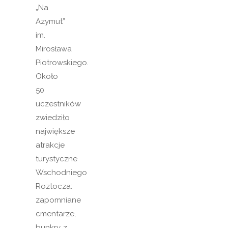
„Na
Azymut”
im.
Mirosława
Piotrowskiego.
Około
50
uczestników
zwiedziło
największe
atrakcje
turystyczne
Wschodniego
Roztocza:
zapomniane
cmentarze,
bunkry z