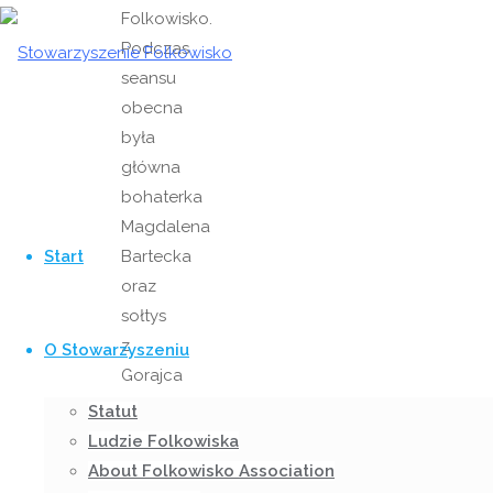
Folkowisko.
Podczas
seansu
obecna
była
główna
bohaterka
Przejdź
Magdalena
do
Start
Bartecka
treści
oraz
sołtys
z
O Stowarzyszeniu
Gorajca
p.
Statut
Henryk
Ludzie Folkowiska
Nienajadło
About Folkowisko Association