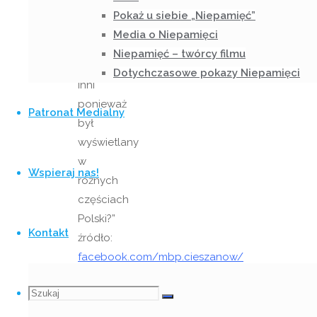
np.
Pokaż u siebie „Niepamięć”
Jak
Media o Niepamięci
film
Niepamięć – twórcy filmu
odbierali
Dotychczasowe pokazy Niepamięci
inni
ponieważ
Patronat Medialny
był
wyświetlany
w
Wspieraj nas!
różnych
częściach
Polski?”
Kontakt
źródło:
facebook.com/mbp.cieszanow/
To
Szukaj
Szukaj:
Szukaj
kolejny