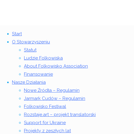
2015 w naszym Stowarzyszeniu – podsumowanie
Start
Stypendium Twórcze MKiDN dla członka Stowarzyszenia
O Stowarzyszeniu
Seans filmowy w tle Wiejskich
Folkowisko
Statut
Ludzie Folkowiska
Bohaterów
Powrót
©2018 Stowarzyszenie Folkowisko
About Folkowisko Association
na
Finansowanie
górę
13 lutego 2016
24 listopada 2024
Nasze Działania
Strona
Wydarzenia
13
Nowe Źródła – Regulamin
główna
w
lutego
Jarmark Cudów – Regulamin
regionie
2016
24
Folkowisko Festiwal
Seans
listopada
Rozstaje.art – projekt translatorski
filmowy
2024
Support for Ukraine
w tle
Projekty z zeszłych lat