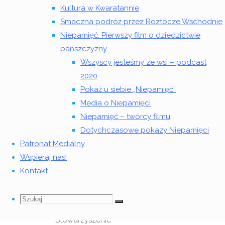
Wiejskich
Kultura w Kwaratannie
Bohaterów
Smaczna podróż przez Roztocze Wschodnie
„9
Niepamięć. Pierwszy film o dziedzictwie
lutego
pańszczyzny.
2016
Wszyscy jesteśmy ze wsi – podcast
roku
2020
w
Pokaż u siebie „Niepamięć”
Bibliotece
Media o Niepamięci
odbył
Niepamięć – twórcy filmu
się
Dotychczasowe pokazy Niepamięci
pokaz
Patronat Medialny
filmu
Wspieraj nas!
„Niepamięć”,
Kontakt
którego
pomysłodawcą
Szukaj
Szukaj:
Szukaj
jest
Stowarzyszenie