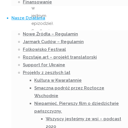
(grał
Finansowanie
w
jednym
Nasze Działania
epizodzie).
Spotkanie
Nowe Źródła – Regulamin
zakończyło
Jarmark Cudów – Regulamin
się
Folkowisko Festiwal
dyskusją
Rozstaje.art – projekt translatorski
na
Support for Ukraine
temat
Projekty z zeszłych lat
obejrzanego
Kultura w Kwaratannie
filmu
Smaczna podróż przez Roztocze
oraz
Wschodnie
odpowiedziami
Niepamięć. Pierwszy film o dziedzictwie
na
pańszczyzny.
nurtujące
Wszyscy jesteśmy ze wsi – podcast
pytania
2020