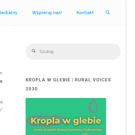
Szukaj
Medialny
Wspieraj nas!
Kontakt
Szukaj
Szukaj
em
KROPLA W GLEBIE | RURAL VOICES
a
2030
ka
y”