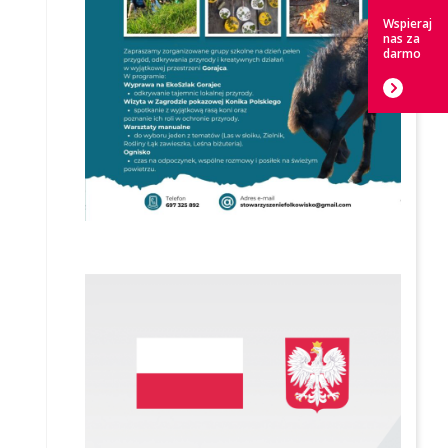
Wspieraj
nas za
darmo