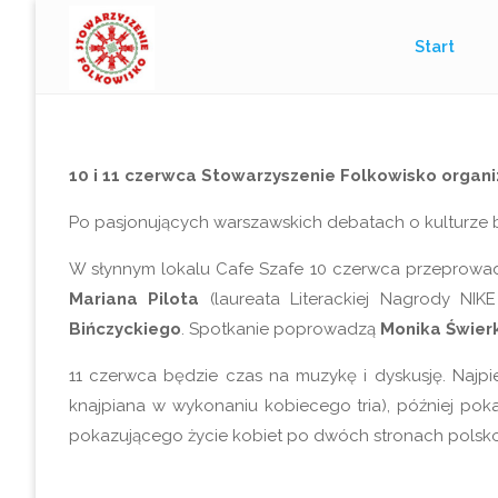
Przejdź
Start
do
treści
10 i 11 czerwca Stowarzyszenie Folkowisko organi
Po pasjonujących warszawskich debatach o kulturze b
W słynnym lokalu Cafe Szafe 10 czerwca przeprowadz
Mariana Pilota
(laureata Literackiej Nagrody NIKE
Bińczyckiego
. Spotkanie poprowadzą
Monika Świer
11 czerwca będzie czas na muzykę i dyskusję. Najp
knajpiana w wykonaniu kobiecego tria), później poka
pokazującego życie kobiet po dwóch stronach polsko-c