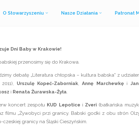
2 czerwca 2014
O Stowarzyszeniu
Nasze Działania
Patronat 
Strona
Kultura jest Babą
Baby wychodzą z szafy
główna
zuje Dni Baby w Krakowie!
abskiej przenosimy się do Krakowa.
imy debatę „Literatura chłopska – kultura babska” z udział
 2011),
Urszulę Kopeć-Zaborniak
,
Annę Marchewkę
i
Jan
kosz
i
Renata Żurawska-Żyła
.
ierw koncert zespołu
KUD Lepotice
i
Zveri
(bałkańska muzy
z filmu „Żywobyci przi granicy. Babski godki z obu strón Olz
zeskiej granicy na Śląski Cieszyńskim.