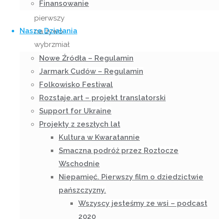
Finansowanie
po raz
pierwszy
Nasze Działania
na żywo
wybrzmiał
ich
Nowe Źródła – Regulamin
debiutancki
Jarmark Cudów – Regulamin
album.
Folkowisko Festiwal
To nie
Rozstaje.art – projekt translatorski
był
Support for Ukraine
„debiut
Projekty z zeszłych lat
dla
Kultura w Kwaratannie
znajomych
Smaczna podróż przez Roztocze
i
Wschodnie
rodziny”,
Niepamięć. Pierwszy film o dziedzictwie
tylko
pańszczyzny.
pełnoprawny,
Wszyscy jesteśmy ze wsi – podcast
przemyślany
2020