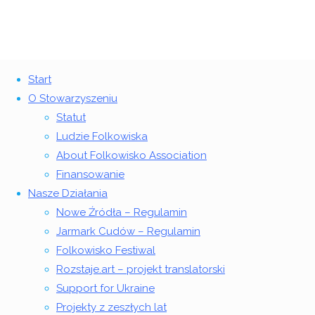
Start
Powrót
©2018 Stowarzyszenie Folkowisko
O Stowarzyszeniu
Kategoria:
Nowe Źródła
na
Statut
górę
Ludzie Folkowiska
Strona
Archiwum
About Folkowisko Association
główna
dla
Finansowanie
kategorii
Nasze Działania
„Nowe
Nowe Źródła – Regulamin
Źródła"
Jarmark Cudów – Regulamin
Folkowisko Festiwal
8
Rozstaje.art – projekt translatorski
kwietnia
Support for Ukraine
2026
10
Projekty z zeszłych lat