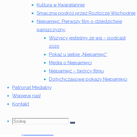
kwietnia
Kultura w Kwaratannie
2026
Smaczna podróż przez Roztocze Wschodnie
Niepamięć. Pierwszy film o dziedzictwie
Morye
pańszczyzny.
Wszyscy jesteśmy ze wsi – podcast
na
2020
Pokaż u siebie „Niepamięć”
żywo
Media o Niepamięci
Niepamięć – twórcy filmu
w
Dotychczasowe pokazy Niepamięci
DZiK-
Patronat Medialny
Wspieraj nas!
u –
Kontakt
magiczna
Szukaj
Szukaj:
Szukaj
premiera