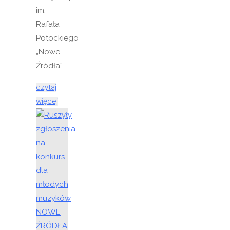
im.
Rafała
Potockiego
„Nowe
Źródła”.
czytaj
"Weź
więcej
udział
w
przeglądzie
–
zagraj
na
Folkowisku"