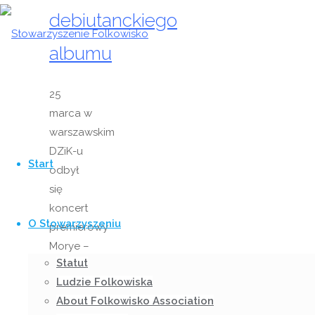
debiutanckiego
albumu
25
marca w
warszawskim
Przejdź
DZiK-u
do
Start
odbył
treści
się
koncert
O Stowarzyszeniu
premierowy
Morye –
Statut
wieczór,
Ludzie Folkowiska
podczas
About Folkowisko Association
którego