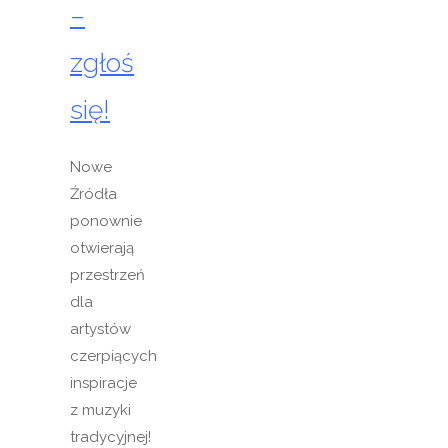
–
zgłoś
się!
Nowe
Źródła
ponownie
otwierają
przestrzeń
dla
artystów
czerpiących
inspiracje
z muzyki
tradycyjnej!