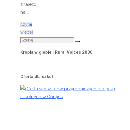
znaleźć
na …
czytaj
"Ruszyły
więcej
Szukaj:
zgłoszenia
Szukaj
na
Kropla w glebie | Rural Voices 2030
konkurs
dla
młodych
Oferta dla szkół
muzyków
NOWE
ŹRÓDŁA"