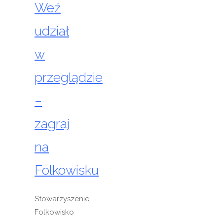
Weź
udział
w
przeglądzie
–
zagraj
na
Folkowisku
Stowarzyszenie
Folkowisko