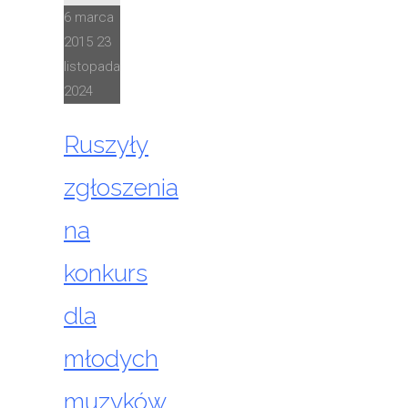
6 marca
2015
23
listopada
2024
Ruszyły
zgłoszenia
na
konkurs
dla
młodych
muzyków