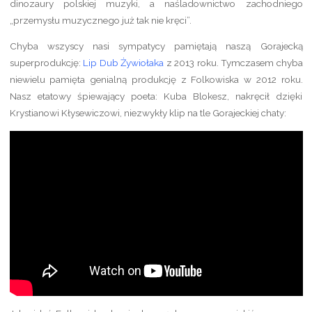
dinozaury polskiej muzyki, a naśladownictwo zachodniego
„przemysłu muzycznego już tak nie kręci”.
Chyba wszyscy nasi sympatycy pamiętają naszą Gorajecką
superprodukcję:
Lip Dub Żywiołaka
z 2013 roku. Tymczasem chyba
niewielu pamięta genialną produkcję z Folkowiska w 2012 roku.
Nasz etatowy śpiewający poeta: Kuba Blokesz, nakręcił dzięki
Krystianowi Kłysewiczowi, niezwykły klip na tle Gorajeckiej chaty: