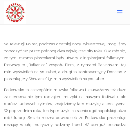
3 stycznia 2014
Strona
Tematy na czasie
Czy muzyka folkowa stanie się trendem
główna
w 2014 roku?
W Telewizji Polsat, podczas ostatniej nocy sylwestrowej, mogliśmy
zobaczyć tuż przed północą dwa największe hity roku. Okazało się,
że tymi dwoma piosenkami były utwory z inspiracjami folkowymi.
Pierwszy to „Bałkanica” zespołu Piersi, z rytmami Bałkańskimi (27
mln wyświetleń na youtube), a drugi to kontrowersyjny Donatan z
piosenką „My Słowianie” (31 mln wyświetleń na youtube).
Folkowisko to szczególnie muzyka folkowa i zauważamy też duże
zainteresowanie tym rodzajem muzyki na naszym festiwalu, ale
oprócz ludowych rytmów, znajdziemy tam muzykę alternatywną.
W poprzednim roku, ten typ muzyki na scenie ogólnopolskiej także
robił furorę. Śmiało można powiedzieć, że Folkowisko prezentuje
rosnący w siłę muzyczny rodzimy trend. W cień już odchodzą