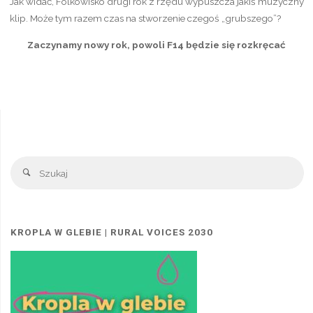
Jak widać, Folkowisko drugi rok z rzędu wypuszcza jakiś muzyczny
klip. Może tym razem czas na stworzenie czegoś „grubszego”?
Zaczynamy nowy rok, powoli F14 będzie się rozkręcać
Sz
Szukaj
KROPLA W GLEBIE | RURAL VOICES 2030