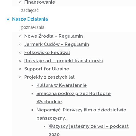
okazji
Finansowanie
zachęcać
do
Nasze Działania
poznawania
trudnych
Nowe Źródła – Regulamin
Jarmark Cudów – Regulamin
losów
Folkowisko Festiwal
naszych
Rozstaje.art – projekt translatorski
przodków.
Support for Ukraine
Na
Projekty z zeszłych lat
facebookowym
Kultura w Kwaratannie
profilu
Smaczna podróż przez Roztocze
Jestem
Wschodnie
Ze Wsi
Niepamięć. Pierwszy film o dziedzictwie
są
pańszczyzny.
publikowane
Wszyscy jesteśmy ze wsi – podcast
memy,
2020