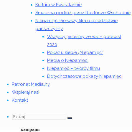
Kultura w Kwaratannie
jesteśmy
Smaczna podróż przez Roztocze Wschodnie
wieśniakami.
W
Niepamięć. Pierwszy film o dziedzictwie
pierwszym,
pańszczyzny.
trzecim
Wszyscy jesteśmy ze wsi – podcast
albo
2020
dziesiątym
Pokaż u siebie „Niepamięć”
pokoleniu.
Media o Niepamięci
A jednak
Niepamięć – twórcy filmu
słowo
Dotychczasowe pokazy Niepamięci
„wieśniak”
Patronat Medialny
wciąż
Wspieraj nas!
pozostaje
Kontakt
obelgą.”
– głosi
Szukaj
Szukaj:
Szukaj
manifest
kampanii