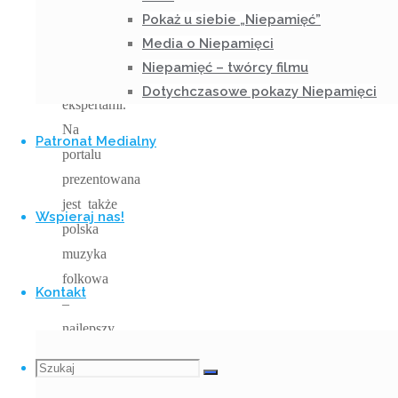
socjologiczne
Pokaż u siebie „Niepamięć”
analizy
Media o Niepamięci
i wywiady
Niepamięć – twórcy filmu
z
Dotychczasowe pokazy Niepamięci
ekspertami.
Na
Patronat Medialny
portalu
prezentowana
jest także
Wspieraj nas!
polska
muzyka
folkowa
Kontakt
–
najlepszy
przykład
Szukaj
Szukaj:
tego, jak
Szukaj