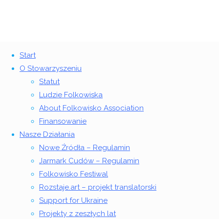
Gorajecki Lip-Dub
Start
12-14 lipca Folkowisko
O Stowarzyszeniu
Kampania – Jestem ze Wsi
Statut
Powrót
©2018 Stowarzyszenie Folkowisko
Ludzie Folkowiska
na
13 czerwca 2013
23 listopada 2024
About Folkowisko Association
górę
Strona
Jestem
13
Finansowanie
główna
ze Wsi
czerwca
Nasze Działania
Kampania
2013
23
Nowe Źródła – Regulamin
–
listopada
Jarmark Cudów – Regulamin
Jestem
2024
Folkowisko Festiwal
ze Wsi
Rozstaje.art – projekt translatorski
Support for Ukraine
Projekty z zeszłych lat
„
Wszyscy