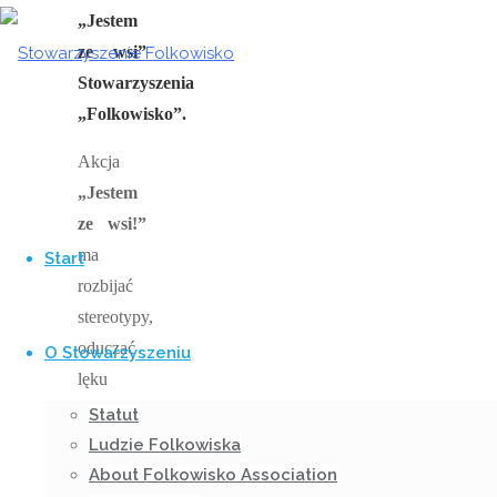
„Jestem
ze wsi”
Stowarzyszenia
„Folkowisko”.
Akcja
„Jestem
ze wsi!”
Przejdź
do
ma
Start
treści
rozbijać
stereotypy,
oduczać
O Stowarzyszeniu
lęku
przed
Statut
obciachem,
Ludzie Folkowiska
a przy
About Folkowisko Association