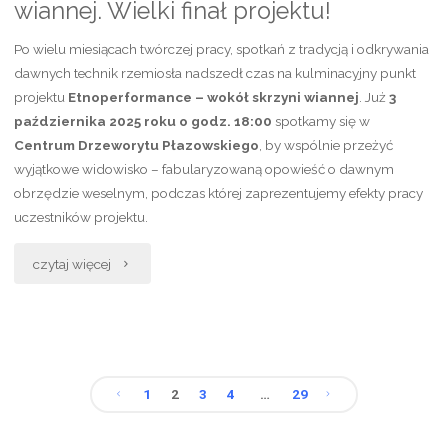
wiannej. Wielki finał projektu!
Po wielu miesiącach twórczej pracy, spotkań z tradycją i odkrywania
dawnych technik rzemiosła nadszedł czas na kulminacyjny punkt
projektu
Etnoperformance – wokół skrzyni wiannej
. Już
3
października 2025 roku o godz. 18:00
spotkamy się w
Centrum Drzeworytu Płazowskiego
, by wspólnie przeżyć
wyjątkowe widowisko – fabularyzowaną opowieść o dawnym
obrzędzie weselnym, podczas której zaprezentujemy efekty pracy
uczestników projektu.
„Etnoperformance
czytaj więcej
–
wokół
skrzyni
1
2
3
4
…
29
wiannej.
Stronicowanie