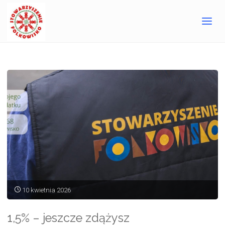
Jesteśmy z polsko-ukraińskiego pogranicza, gdzie od
dekady działamy w sferze kultury i ekologii.
10 kwietnia 2026
1,5% – jeszcze zdążysz