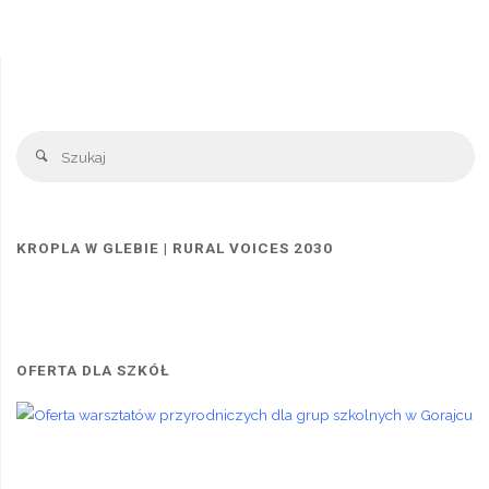
Wielki
wpisów
finał
projektu!”
Sz
Szukaj
KROPLA W GLEBIE | RURAL VOICES 2030
OFERTA DLA SZKÓŁ