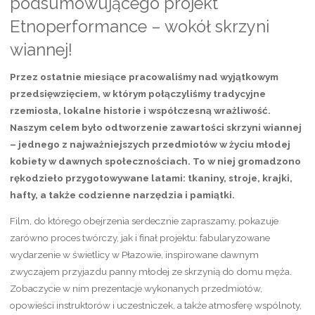
podsumowującego projekt
Nagrody
Etnoperformance – wokół skrzyni
Ministra
wiannej!
Kultury
Przez ostatnie miesiące pracowaliśmy nad wyjątkowym
i
przedsięwzięciem, w którym połączyliśmy tradycyjne
rzemiosła, lokalne historie i współczesną wrażliwość.
Dziedzictwa
Naszym celem było odtworzenie zawartości skrzyni wiannej
Narodowego!”
– jednego z najważniejszych przedmiotów w życiu młodej
kobiety w dawnych społecznościach. To w niej gromadzono
rękodzieło przygotowywane latami: tkaniny, stroje, krajki,
hafty, a także codzienne narzędzia i pamiątki.
Film, do którego obejrzenia serdecznie zapraszamy, pokazuje
zarówno proces twórczy, jak i finał projektu: fabularyzowane
wydarzenie w świetlicy w Płazowie, inspirowane dawnym
zwyczajem przyjazdu panny młodej ze skrzynią do domu męża.
Zobaczycie w nim prezentacje wykonanych przedmiotów,
opowieści instruktorów i uczestniczek, a także atmosferę wspólnoty,