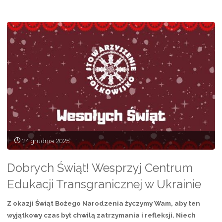
medialny
Folkowiska
–
forma
wsparcia
dla
wydarzeń,
24 grudnia 2025
publikacji
i
Dobrych Świąt! Wesprzyj Centrum
inicjatyw
Edukacji Transgranicznej w Ukrainie
kulturalnych”
Z okazji Świąt Bożego Narodzenia życzymy Wam, aby ten
wyjątkowy czas był chwilą zatrzymania i refleksji. Niech