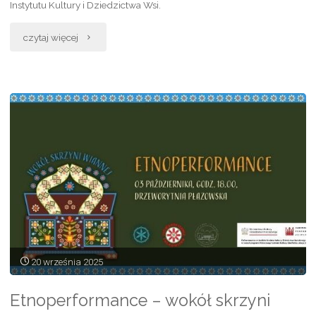
Instytutu Kultury i Dziedzictwa Wsi.
„Tabor
czytaj więcej
Jesienny
w
Gorajcu.
Potańcówka
fabularyzowana
i
warsztaty”
20 września 2025
Etnoperformance – wokół skrzyni