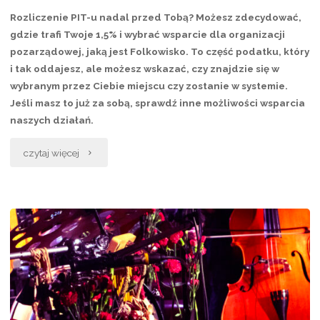
Rozliczenie PIT-u nadal przed Tobą? Możesz zdecydować,
gdzie trafi Twoje 1,5% i wybrać wsparcie dla organizacji
pozarządowej, jaką jest Folkowisko. To część podatku, który
i tak oddajesz, ale możesz wskazać, czy znajdzie się w
wybranym przez Ciebie miejscu czy zostanie w systemie.
Jeśli masz to już za sobą, sprawdź inne możliwości wsparcia
naszych działań.
„1,5%
czytaj więcej
–
jeszcze
zdążysz”