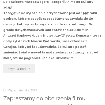
Dziedzictwa Narodowego w kategorii Animator Kultury
2025!
To wyjątkowe wyróżnienie przyznawane jest od 1997 roku
osobom, które w sposób szczególny przyczyniają się do
rozwoju kultury i ochrony dziedzictwa narodowego. W
gronie dotychczasowych laureatów znaleźli się m.in.
Andrzej Sapkowski, Jan Englert czy Wiesław Komasa – teraz
dołączył do nich Marcin Piotrowski, nasz człowiek z
Gorajca, który od lat udowadnia, że kultura potrafi
zmieniać świat – nawet (a może zwłaszcza!) zaczynając od
małej wsi na pograniczu polsko-ukraińskim.
„Marcin
czytaj więcej
Piotrowski
laureatem
15 października 2025
Dorocznej
Zapraszamy do obejrzenia filmu