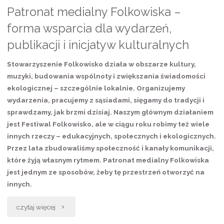
debiutanckiego
Patronat medialny Folkowiska –
albumu”
forma wsparcia dla wydarzeń,
publikacji i inicjatyw kulturalnych
Stowarzyszenie Folkowisko działa w obszarze kultury,
muzyki, budowania wspólnoty i zwiększania świadomości
ekologicznej – szczególnie lokalnie. Organizujemy
wydarzenia, pracujemy z sąsiadami, sięgamy do tradycji i
sprawdzamy, jak brzmi dzisiaj. Naszym głównym działaniem
jest Festiwal Folkowisko, ale w ciągu roku robimy też wiele
innych rzeczy – edukacyjnych, społecznych i ekologicznych.
Przez lata zbudowaliśmy społeczność i kanały komunikacji,
które żyją własnym rytmem. Patronat medialny Folkowiska
jest jednym ze sposobów, żeby tę przestrzeń otworzyć na
innych.
„Patronat
czytaj więcej