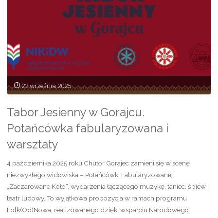
podsumowującego
projekt
Etnoperformance
–
22 września 2025
wokół
skrzyni
Tabor Jesienny w Gorajcu.
wiannej!”
Potańcówka fabularyzowana i
warsztaty
4 października 2025 roku Chutor Gorajec zamieni się w scenę
niezwykłego widowiska – Potańcówki Fabularyzowanej
„Zaczarowane Koło”, wydarzenia łączącego muzykę, taniec, śpiew i
teatr ludowy. To wyjątkowa propozycja w ramach programu
Folk(Od)Nowa, realizowanego dzięki wsparciu Narodowego