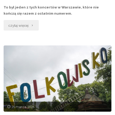
To był jeden z tych koncertów w Warszawie, które nie
kończą się razem z ostatnim numerem.
„Morye
czytaj więcej
na
żywo
w
DZiK-
u
–
magiczna
25 marca 2026
premiera