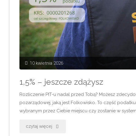
warsztaty
przyrodnicze
dla
młodzieży
od
10 kwietnia 2026
Folkowiska"
1,5% – jeszcze zdążysz
Rozliczenie PIT-u nadal przed Tobą? Możesz zdecydowa
pozarządowej, jaką jest Folkowisko. To część podatku,
wybranym przez Ciebie miejscu czy zostanie w systemie
"1,5%
czytaj więcej