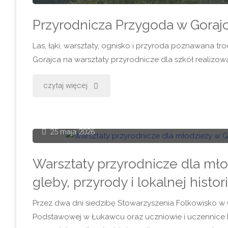
Przyrodnicza Przygoda w Gorajc
Las, łąki, warsztaty, ognisko i przyroda poznawana t
Gorajca na warsztaty przyrodnicze dla szkół realizo
"Przyrodnicza
czytaj więcej
Przygoda
w
25 maja 2026
Gorajcu
Warsztaty przyrodnicze dla mło
–
gleby, przyrody i lokalnej histori
warsztaty
Przez dwa dni siedzibę Stowarzyszenia Folkowisko w 
Podstawowej w Łukawcu oraz uczniowie i uczennice
przyrodnicze