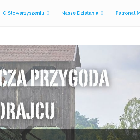
O Stowarzyszeniu
Nasze Działania
Patronat 
Strona
Wpisy otagowane "folkowisko"
główna