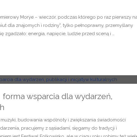
emierowy Morye – wieczór, podczas którego po raz pierwszy n
iut dla znajomych i rodziny”, tylko pełnoprawny, przemyślany
 zgadzało: energia, napięcie, ludzie przed sceną i …
 forma wsparcia dla wydarzeń,
ch
, muzyki, budowania wspólnoty i zwiększania świadomości
arzenia, pracujemy z sąsiadami, sięgamy do tradycji i
iem jest Festiwal Folkowisko, ale w ciągu roku robimy też wiel