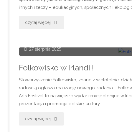
innych rzeczy – edukacyjnych, społecznych i ekologi
magiczna
premiera
"Patronat
czytaj więcej
debiutanckiego
medialny
albumu"
Folkowiska
27 sierpnia 2025
–
Folkowisko w Irlandii!
forma
Stowarzyszenie Folkowisko, znane z wieloletniej dział
radością ogłasza realizację nowego zadania – Folkowisk
wsparcia
Arts Festival to największe wydarzenie polonijne w Irl
dla
prezentacja i promocja polskiej kultury, …
wydarzeń,
"Folkowisko
czytaj więcej
publikacji
w