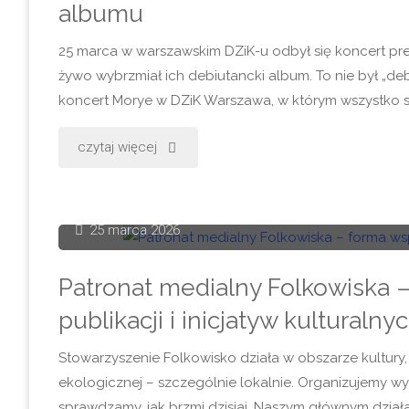
albumu
25 marca w warszawskim DZiK-u odbył się koncert pr
żywo wybrzmiał ich debiutancki album. To nie był „deb
koncert Morye w DZiK Warszawa, w którym wszystko się
"Morye
czytaj więcej
na
żywo
25 marca 2026
w
Patronat medialny Folkowiska –
DZiK-
publikacji i inicjatyw kulturalny
u
Stowarzyszenie Folkowisko działa w obszarze kultury
ekologicznej – szczególnie lokalnie. Organizujemy wyd
–
sprawdzamy, jak brzmi dzisiaj. Naszym głównym działan