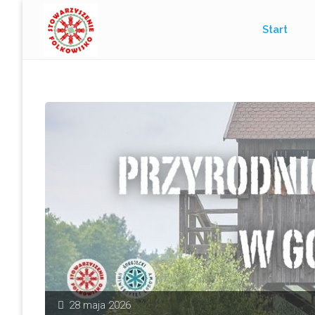
Przejdź
Start
do
treści
28 maja 2026