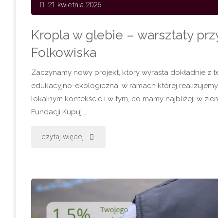
21 kwietnia 2026
gleby,
Kropla w glebie – warsztaty pr
przyrody
Folkowiska
i
Zaczynamy nowy projekt, który wyrasta dokładnie z teg
lokalnej
edukacyjno-ekologiczna, w ramach której realizujemy
lokalnym kontekście i w tym, co mamy najbliżej: w ziem
historii"
Fundacji Kupuj …
"Kropla
czytaj więcej
w
glebie
–