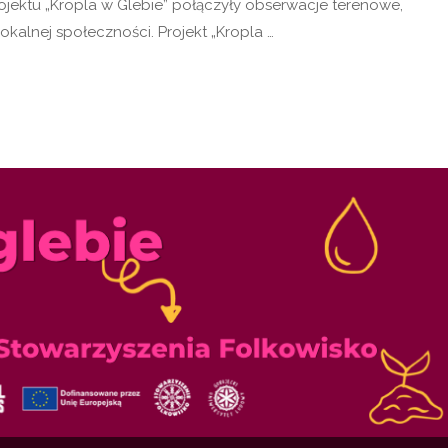
jektu „Kropla w Glebie” połączyły obserwacje terenowe,
okalnej społeczności. Projekt „Kropla …