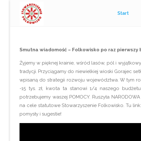
Przejdź
Start
do
treści
Smutna wiadomość – Folkowisko po raz pierwszy 
Żyjemy w pięknej krainie, wśród lasów, pól i wyjątkow
tradycji. Przyciągamy do niewielkiej wioski Gorajec se
wpisaną do strategii rozwoju województwa. W tym 
-15 tys. zł, kwota ta stanowi 1/4 naszego budżet
potrzebujemy waszej POMOCY. Ruszyła NARODOWA ŚCI
na cele statutowe Stowarzyszenie Folkowisko. Tu link
pomysły i sugestie!