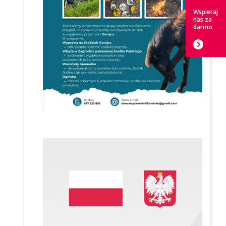
Wspieraj
nas za
darmo