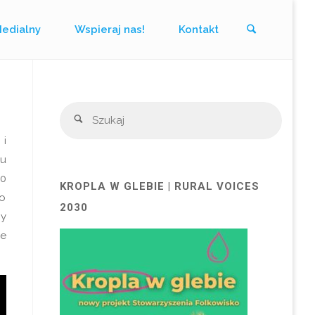
Szukaj
Medialny
Wspieraj nas!
Kontakt
Szukaj
Szukaj
 i
nu
10
KROPLA W GLEBIE | RURAL VOICES
go
2030
ny
e