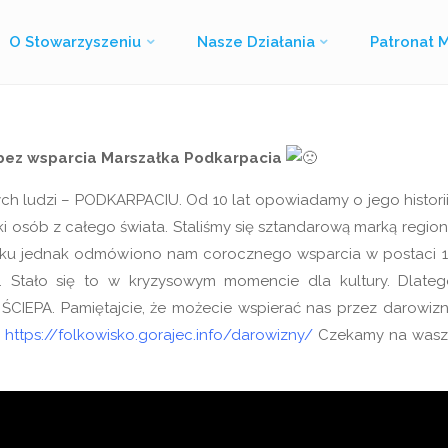
24 maja 2021
O Stowarzyszeniu
Nasze Działania
Patronat 
Strona
Festiwal Folkowisko
Wielka Ściepa na Folkowisko!
główna
bez wsparcia Marszałka Podkarpacia
ych ludzi – PODKARPACIU. Od 10 lat opowiadamy o jego historii
tki osób z całego świata. Staliśmy się sztandarową marką regio
roku jednak odmówiono nam corocznego wsparcia w postaci 
u. Stało się to w kryzysowym momencie dla kultury. Dlate
EPA. Pamiętajcie, że możecie wspierać nas przez darowiz
:
https://folkowisko.gorajec.info/darowizny/
Czekamy na wasz