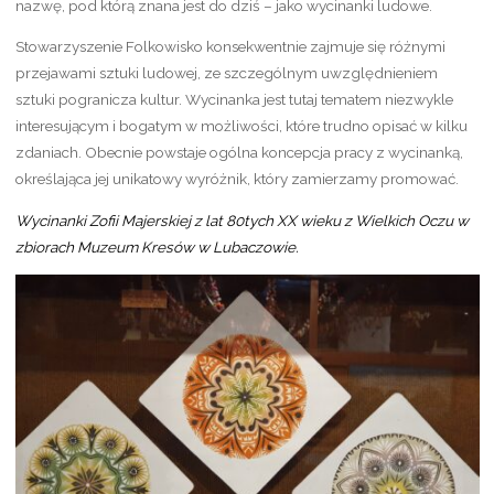
nazwę, pod którą znana jest do dziś – jako wycinanki ludowe.
Stowarzyszenie Folkowisko konsekwentnie zajmuje się różnymi
przejawami sztuki ludowej, ze szczególnym uwzględnieniem
sztuki pogranicza kultur. Wycinanka jest tutaj tematem niezwykle
interesującym i bogatym w możliwości, które trudno opisać w kilku
zdaniach. Obecnie powstaje ogólna koncepcja pracy z wycinanką,
określająca jej unikatowy wyróżnik, który zamierzamy promować.
Wycinanki Zofii Majerskiej z lat 80tych XX wieku z Wielkich Oczu w
zbiorach Muzeum Kresów w Lubaczowie.