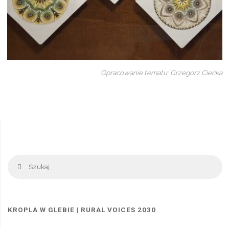
Opracowanie tematu: Grzegorz Ciećka
Sz
Szukaj
KROPLA W GLEBIE | RURAL VOICES 2030