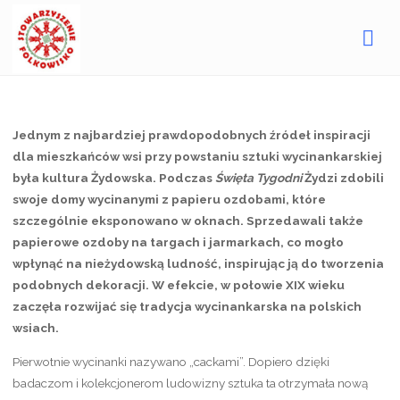
26 listopada 2024
Strona
Gorajecki Uniwersytet Ludowy
Wycinanka – cacka do
główna
ozdoby
Jednym z najbardziej prawdopodobnych źródeł inspiracji
dla mieszkańców wsi przy powstaniu sztuki wycinankarskiej
była kultura Żydowska. Podczas
Święta Tygodni
Żydzi zdobili
swoje domy wycinanymi z papieru ozdobami, które
szczególnie eksponowano w oknach. Sprzedawali także
papierowe ozdoby na targach i jarmarkach, co mogło
wpłynąć na nieżydowską ludność, inspirując ją do tworzenia
podobnych dekoracji. W efekcie, w połowie XIX wieku
zaczęła rozwijać się tradycja wycinankarska na polskich
wsiach.
Pierwotnie wycinanki nazywano „cackami”. Dopiero dzięki
badaczom i kolekcjonerom ludowizny sztuka ta otrzymała nową