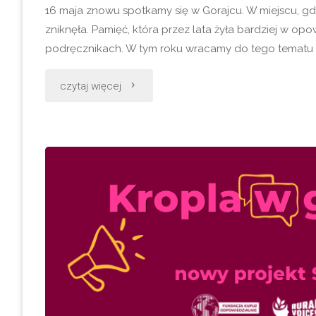
16 maja znowu spotkamy się w Gorajcu. W miejscu, gd
zniknęła. Pamięć, która przez lata żyła bardziej w opow
podręcznikach. W tym roku wracamy do tego tematu prz
"Dzień
czytaj więcej
Wolności
Chłopskiej
w
Gorajcu"