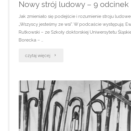
–
Nowy strój ludowy – 9 odcinek p
warsztaty
Jak zmieniało się podejście i rozumienie stroju lud
„Wszyscy jesteśmy ze wsi”. W podcaście występują: E
przyrodnicze
Rutkowski – ze Szkoły doktorskiej Uniwersytetu Śląskie
Borecka – …
dla
młodzieży
"Nowy
czytaj więcej
od
strój
Folkowiska"
ludowy
–
9
odcinek