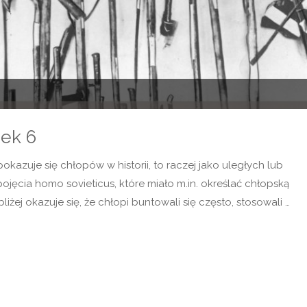
nek 6
 pokazuje się chłopów w historii, to raczej jako uległych lub
cia homo sovieticus, które miało m.in. określać chłopską
żej okazuje się, że chłopi buntowali się często, stosowali …