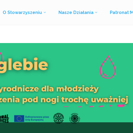
O Stowarzyszeniu
Nasze Działania
Patronat 
Strona
Wpisy otagowane "Wszyscy jesteśmy ze wsi"
główna