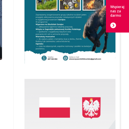
Wspieraj
nas za
darmo