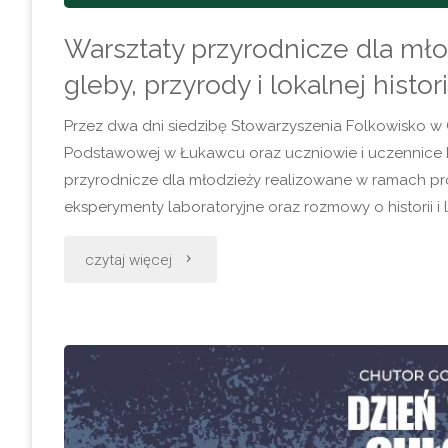
Warsztaty przyrodnicze dla mło
gleby, przyrody i lokalnej histori
Przez dwa dni siedzibę Stowarzyszenia Folkowisko w 
Podstawowej w Łukawcu oraz uczniowie i uczennice
przyrodnicze dla młodzieży realizowane w ramach pro
eksperymenty laboratoryjne oraz rozmowy o historii i l
"Warsztaty
czytaj więcej
przyrodnicze
dla
młodzieży
w