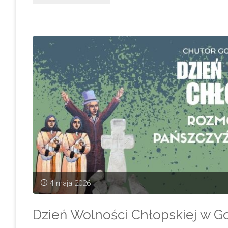
Wolności
Chłopskiej
w
Gorajcu
–
rozmowy,
pamięć
i
4 maja 2026
bycie
Dzień Wolności Chłopskiej w G
razem"