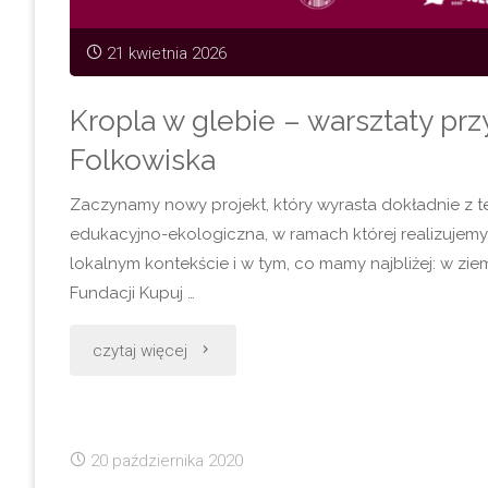
21 kwietnia 2026
Kropla w glebie – warsztaty pr
Folkowiska
Zaczynamy nowy projekt, który wyrasta dokładnie z teg
edukacyjno-ekologiczna, w ramach której realizujemy
lokalnym kontekście i w tym, co mamy najbliżej: w ziem
Fundacji Kupuj …
"Kropla
czytaj więcej
w
glebie
20 października 2020