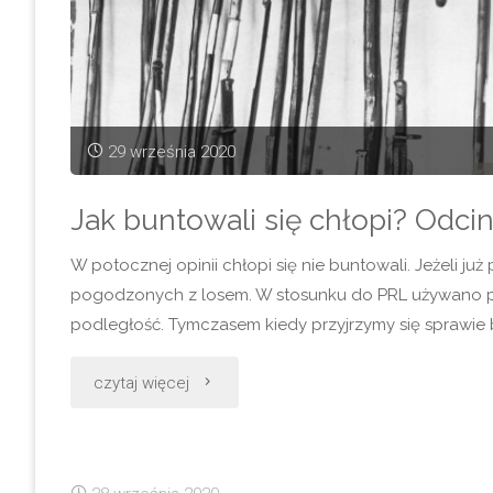
podcastu
o
kulturze
29 września 2020
i
historii
Jak buntowali się chłopi? Odci
wsi"
W potocznej opinii chłopi się nie buntowali. Jeżeli już
pogodzonych z losem. W stosunku do PRL używano poję
podległość. Tymczasem kiedy przyjrzymy się sprawie bli
"Jak
czytaj więcej
buntowali
się