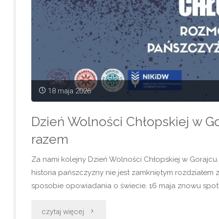
Gorajcu.
Dwa
dni
wokół
18 maja 2026
gleby,
Dzień Wolności Chłopskiej w Go
przyrody
razem
i
Za nami kolejny Dzień Wolności Chłopskiej w Gorajcu.
lokalnej
historia pańszczyzny nie jest zamkniętym rozdziałem 
sposobie opowiadania o świecie. 16 maja znowu spotkal
historii"
"Dzień
czytaj więcej