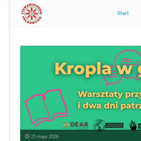
Przejdź
Start
do
treści
25 maja 2026