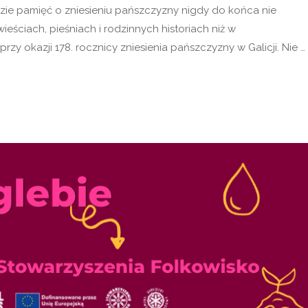
zie pamięć o zniesieniu pańszczyzny nigdy do końca nie
ieściach, pieśniach i rodzinnych historiach niż w
y okazji 178. rocznicy zniesienia pańszczyzny w Galicji. Nie …